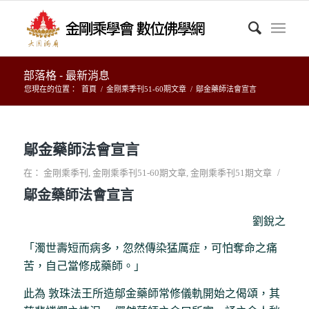
部落格 - 最新消息
您現在的位置：
首頁
/
金剛乘季刊51-60期文章
/
鄔金藥師法會宣言
鄔金藥師法會宣言
/
在：
金剛乘季刊
,
金剛乘季刊51-60期文章
,
金剛乘季刊51期文章
鄔金藥師法會宣言
劉銳之
「濁世壽短而病多，忽然傳染猛厲症，可怕奪命之痛
苦，自己當修成藥師。」
此為 敦珠法王所造鄔金藥師常修儀軌開始之偈頌，其