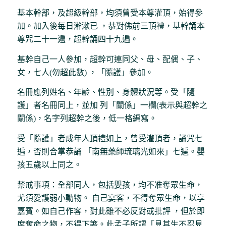
基本幹部，及超級幹部，均須曾受本尊灌頂，始得參
加。加入後每日澣漱已 ，恭對佛前三頂禮，基幹誦本
尊咒二十一遍，超幹誦四十九遍。
基幹自己一人參加，超幹可連同父、母、配偶、子、
女，七人(勿超此數) ，「隨護」參加。
名冊應列姓名、年齡、性別、身體狀況等。受「隨
護」者名冊同上，並加 列「關係」一欄(表示與超幹之
關係)，名字列超幹之後，低一格編寫。
受「隨護」者成年人頂禮如上，曾受灌頂者，誦咒七
遍，否則合掌恭誦 「南無藥師琉璃光如來」七遍。嬰
孩五歲以上同之。
禁戒事項：全部同人，包括嬰孩，均不准奪眾生命，
尤須愛護弱小動物。 自己宴客，不得奪眾生命，以享
嘉賓。如自己作客，對此雖不必反對或批評 ，但於即
席奪命之物，不得下箸。此孟子所謂「見其生不忍見