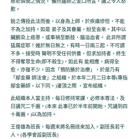
慈悲憐憫之情況， 儼然蓮師之金口所宣，誦之令人愁
歎。
銳之傳授此法而後，以身為上師，於疾痛慘怛，不能
不為之加持。如是 弟子及其眷屬，紛至沓來。其中以
臟腑染上癌患，或車禍至斷肢，腦溢血者。 此非所謂
猛厲症耶！幾於無日無之，有時一日兩三起，不可謂
不多。接受時 聲明不受任何供養，但求加持者，終生
不得奪眾生命(即不殺生)，如此有 能相應，病得全
愈，亦復不少。因念「預防勝於治療」，於是乃有
「鄔金藥 師法會」之組織。於本年二月二日本尊(專指
鄔金藥師，以下同。)灌頂之際 ，宣布組織。
此組織本人當主持，每日修持常課，必修本尊法，及
日誦咒二千遍，(本來 此事已於半年前開始，咒誦到四
十萬遍。)以為加持。
王俊雄為班長，每週末將名冊送來加入。副班長若干
人。(各學會設副班長)