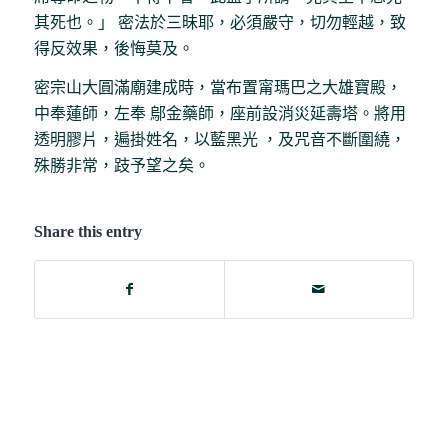
其死也。」 密法於三昧耶，必須嚴守，切勿輕越，致
得反效果，後悔莫及。
密宗山大圓滿廟建成時，當布置甯瑪巴之大雄寶殿，
中奉蓮師，左奉 鄔金藥師，座前設消災延壽塔。將用
透明膠片，遍掛姓名，以藍黑光 ，及咒音不斷圍繞，
殊勝非常，跂予望之矣。
Share this entry