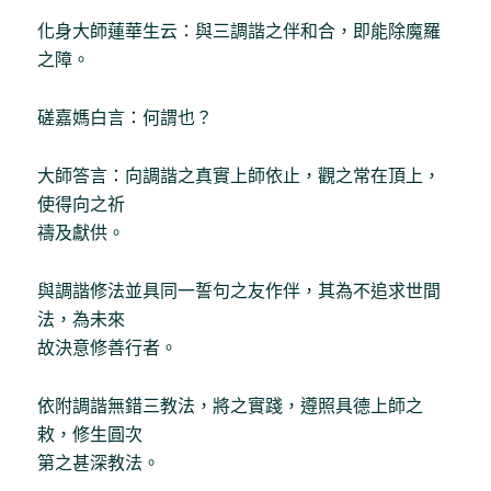
化身大師蓮華生云：與三調諧之伴和合，即能除魔羅
之障。
磋嘉媽白言：何謂也？
大師答言：向調諧之真實上師依止，觀之常在頂上，
使得向之祈
禱及獻供。
與調諧修法並具同一誓句之友作伴，其為不追求世間
法，為未來
故決意修善行者。
依附調諧無錯三教法，將之實踐，遵照具德上師之
敕，修生圓次
第之甚深教法。