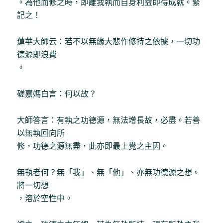
。為他而修之時，即離我執而自身利益即得成就。緊
記之！
蓮華大師云：若不以無緣大悲作修持之依據，一切功
德源即浪費
。
磋嘉媽白言：何以故？
大師答言：有執之功德源，無法增長故，必盡。若善
以無執回向所
修，功德之源無盡，此亦即最上覺之主因。
無執者何？無「我」、無「他」、亦無功德源之想。
將一切想
，溶於空性中。