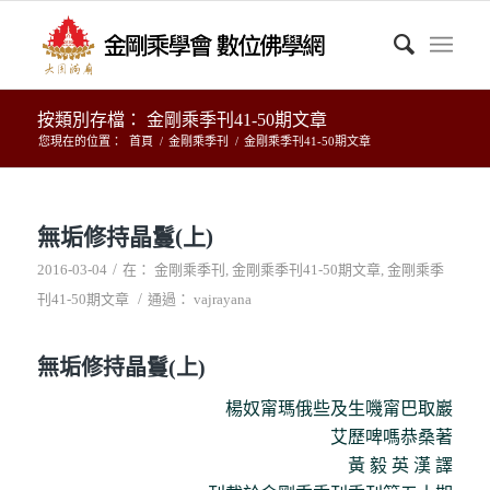
按類別存檔： 金剛乘季刊41-50期文章
您現在的位置：
首頁
/
金剛乘季刊
/
金剛乘季刊41-50期文章
無垢修持晶鬘(上)
/
2016-03-04
在：
金剛乘季刊
,
金剛乘季刊41-50期文章
,
金剛乘季
/
刊41-50期文章
通過：
vajrayana
無垢修持晶鬘(上)
楊奴甯瑪俄些及生嘰甯巴取巖
艾歷啤嗎恭桑著
黃 毅 英 漢 譯