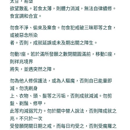
太甘，易墮
欲望散亂。若食太薄，則體力消減，無法自律續修。
食宜調和合宜。
勿食不淨、偷來及棄食。勿食犯戒破三昧耶等之食，
或被惡念所染
者。否則，成就延誤或未及期出關之障生。
勿動?座。若於滿所發願之數閉關圓滿前，移動座，
則祥兆境界
將失，並遇突然之障。
勿為他人修保護法，或為人驅魔，否則自已能量即
減。勿洗刷身
上、衣物、頭、髮等之污垢，否則成就減滅。勿剪
髮、剃鬚、修甲，
此等均減弱咒力。勿於關中替人說法，否則障成就之
兆。不只於一次
受發願閉關日期之戒，而每日均受之，否則受魔羅之