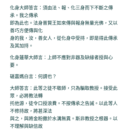
化身大師答言：須由法、報、化三身而下不斷之傳
承。我之傳承
即為此也。法身普賢王如來傳與報身無量光佛，又以
善巧方便傳與化
身的我，汝，善女人，從化身中受持，即是得此傳承
及其加持。
化身蓮華大師言：上師不應對非器及缺緣者授與心
要。
磋嘉媽白言：何謂也？
大師答言：此等之徒不敬師，只為騙取教授。接受此
眾，必將教法轉
托他源，徒令口授浪費。不按傳承之告誡。以此等人
不修持故，將甚深法
與之，與將金粉撒於水溝無異。斯非教授之根器。以
不理解與缺信故