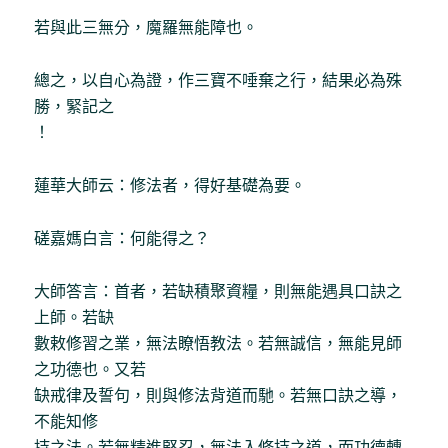
若與此三無分，魔羅無能障也。
總之，以自心為證，作三寶不唾棄之行，結果必為殊
勝，緊記之
！
蓮華大師云：修法者，得好基礎為要。
磋嘉媽白言：何能得之？
大師答言：首者，若缺積聚資糧，則無能遇具口訣之
上師。若缺
數敕修習之業，無法瞭悟教法。若無誠信，無能見師
之功德也。又若
缺戒律及誓句，則與修法背道而馳。若無口訣之導，
不能知修
持之法。若無精進堅忍，無法入修持之道，而功德轉