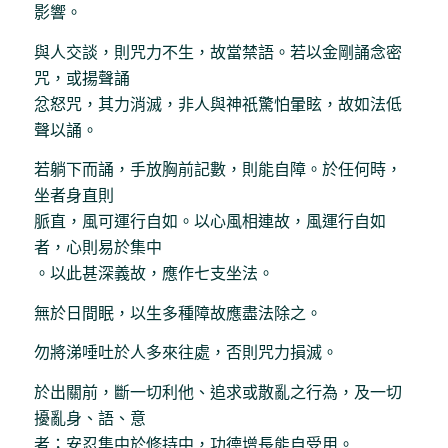
影響。
與人交談，則咒力不生，故當禁語。若以金剛誦念密
咒，或揚聲誦
忿怒咒，其力消滅，非人與神祇驚怕暈眩，故如法低
聲以誦。
若躺下而誦，手放胸前記數，則能自障。於任何時，
坐者身直則
脈直，風可運行自如。以心風相連故，風運行自如
者，心則易於集中
。以此甚深義故，應作七支坐法。
無於日間眠，以生多種障故應盡法除之。
勿將涕唾吐於人多來往處，否則咒力損滅。
於出關前，斷一切利他、追求或散亂之行為，及一切
擾亂身、語、意
者；安忍集中於修持中，功德增長能自受用。