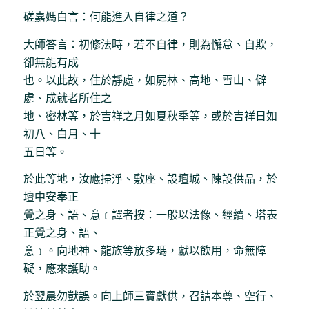
磋嘉媽白言：何能進入自律之道？
大師答言：初修法時，若不自律，則為懈怠、自欺，
卻無能有成
也。以此故，住於靜處，如屍林、高地、雪山、僻
處、成就者所住之
地、密林等，於吉祥之月如夏秋季等，或於吉祥日如
初八、白月、十
五日等。
於此等地，汝應掃淨、敷座、設壇城、陳設供品，於
壇中安奉正
覺之身、語、意﹝譯者按：一般以法像、經續、塔表
正覺之身、語、
意﹞。向地神、龍族等放多瑪，獻以飲用，命無障
礙，應來護助。
於翌晨勿獃誤。向上師三寶獻供，召請本尊、空行、