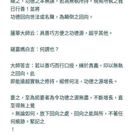
總之，功德之本無誤，若為無執所持。現有所執之我
已行善！並將
功德回向世法或名聲，為顛倒之回向。
蓮華大師云：具善巧方便之功德源，超乎其他。
磋嘉媽白言：何謂也？
大師答言：若以善巧而行口授，練於真義，印以無執
之回向。此
即能遠超實執之修持，縱修何法，功德之源增長。
要之，至為扼要者為令功德之源無盡，不斷增長，直
至得無上覺
。無論如何，放下回向之處、回向之能與所，不著任
何痕跡。緊記之
！