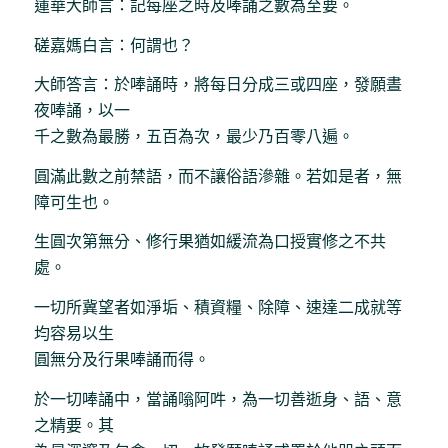
蓮華大師言：記每座之時及唪誦之數為至要。
磋嘉媽白言：何謂也？
大師答言：於唪誦時，將每日分成三或四座，發願晝
夜唪誦，以一
千之數為最勝，五百為次，最少乃百零八遍。
圓滿此數之前禁語，而不讓俗語滲雜。若如是者，無
障可生也。
生圓次第無分、修行果猶如緩流為口授實修之不共
處。
一切所冀望者如淨垢、積資糧、除障、速達二成就等
均容易以生
圓無分及行果唪誦而得。
於一切唪誦中，當誦嗡阿吽，為一切善逝身、語、意
之精要。其