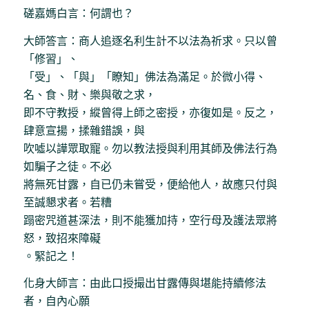
磋嘉媽白言：何謂也？
大師答言：商人追逐名利生計不以法為祈求。只以曾
「修習」、
「受」、「與」「瞭知」佛法為滿足。於微小得、
名、食、財、樂與敬之求，
即不守教授，縱曾得上師之密授，亦復如是。反之，
肆意宣揚，揉雜錯誤，與
吹噓以譁眾取寵。勿以教法授與利用其師及佛法行為
如騙子之徒。不必
將無死甘露，自已仍未嘗受，便給他人，故應只付與
至誠懇求者。若糟
蹋密咒道甚深法，則不能獲加持，空行母及護法眾將
怒，致招來障礙
。緊記之！
化身大師言：由此口授撮出甘露傳與堪能持續修法
者，自內心願