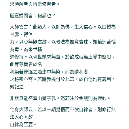
求勝解者與恆常修習者。
磋嘉媽問言：何謂也？
大師答言：此類人，以師為佛，生大信心。以口授為
甘露，得信
力。以心無疑慮故，以教法為如意寶珠。知輪迴苦惱
為毒，為來世精
進修持。以現世馳求無益，於欲成就無上覺中堅忍。
此等尊貴者於名
利染著競逐之過患中無染，而為勝利者
之秘密心裔。若將教授付於此眾，於自他均有義利。
緊記之！
非器無能盛雪山獅子乳。然若注於金瓶則為極妙。
化身大師云：若以一期覺悟而不欲自律者，則修行無
法入心。故
自律為至要。