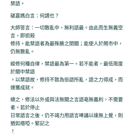
禁語。
磋嘉媽白言：何謂也？
大師答言：一切散亂中，無利語最。由此而生無義空
言，即扼殺
修持。能禁語者為最殊勝之閉關；能使人於鬧市中，
仍無散亂。
縱修何種自律，禁語最為第一。若不能者，最低限度
於關中禁語
。以禁語故，修持不致為俗語所亂，語之力得成，而
速獲成就。
總之，修法以外或與法無關之言語亳無義利，不需要
者。若於停止
日常語言之後，仍不竭力用語言唪誦以達無上覺，則
猶如瘖啞。緊記之
！