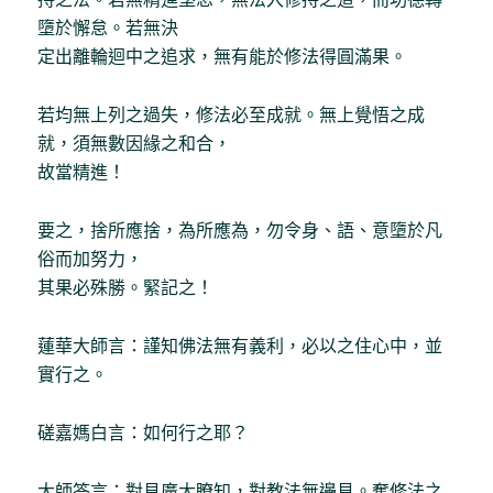
墮於懈怠。若無決
定出離輪迴中之追求，無有能於修法得圓滿果。
若均無上列之過失，修法必至成就。無上覺悟之成
就，須無數因緣之和合，
故當精進！
要之，捨所應捨，為所應為，勿令身、語、意墮於凡
俗而加努力，
其果必殊勝。緊記之！
蓮華大師言：謹知佛法無有義利，必以之住心中，並
實行之。
磋嘉媽白言：如何行之耶？
大師答言：對見廣大瞭知，對教法無邊見。奪修法之