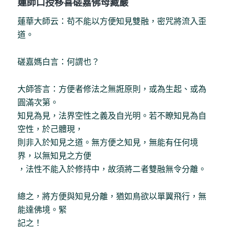
蓮師口授移喜磋嘉佛母藏巖
蓮華大師云：苟不能以方便知見雙融，密咒將流入歪
道。
磋嘉媽白言：何謂也？
大師答言：方便者修法之無誑原則，或為生起、或為
圓滿次第。
知見為見，法界空性之義及自光明。若不瞭知見為自
空性，於己體現，
則非入於知見之道。無方便之知見，無能有任何境
界，以無知見之方便
，法性不能入於修持中，故須將二者雙融無令分離。
總之，將方便與知見分離，猶如鳥欲以單翼飛行，無
能達佛境。緊
記之！