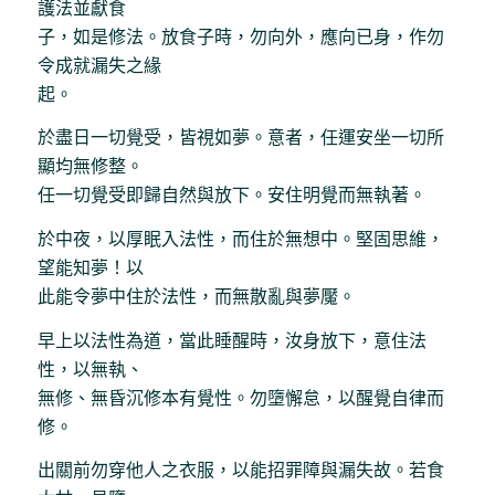
護法並獻食
子，如是修法。放食子時，勿向外，應向已身，作勿
令成就漏失之緣
起。
於盡日一切覺受，皆視如夢。意者，任運安坐一切所
顯均無修整。
任一切覺受即歸自然與放下。安住明覺而無執著。
於中夜，以厚眠入法性，而住於無想中。堅固思維，
望能知夢！以
此能令夢中住於法性，而無散亂與夢魘。
早上以法性為道，當此睡醒時，汝身放下，意住法
性，以無執、
無修、無昏沉修本有覺性。勿墮懈怠，以醒覺自律而
修。
出關前勿穿他人之衣服，以能招罪障與漏失故。若食