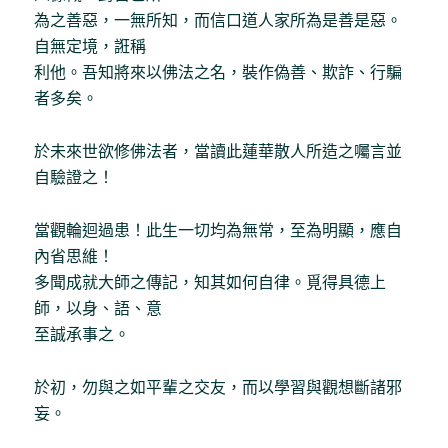
為之善惡，一無所知，而信口道人家所為是善是惡。
自無定境，誑稱
利他。吾知將來以佛法之名，裝作偽善、欺詐、行騙
者多矣。
於未來世欲修佛法者，當讀此蓮華散人所造之囑言並
自驗證之！
當觀輪迴過患！此生一切均為無常，至為明顯，應自
內省思維！
多聞成就大師之傳記，知其如何自律。覓得具德上
師，以身、語、意
至誠承事之。
於初，勿與之如平輩之交友，而以學習與觀想斷諸邪
妄。