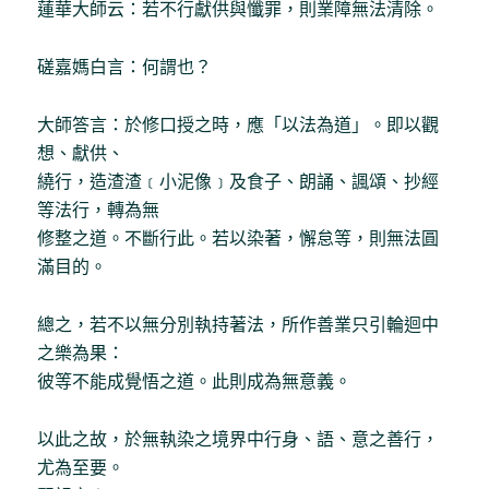
蓮華大師云：若不行獻供與懺罪，則業障無法清除。
磋嘉媽白言：何謂也？
大師答言：於修口授之時，應「以法為道」。即以觀
想、獻供、
繞行，造渣渣﹝小泥像﹞及食子、朗誦、諷頌、抄經
等法行，轉為無
修整之道。不斷行此。若以染著，懈怠等，則無法圓
滿目的。
總之，若不以無分別執持著法，所作善業只引輪迴中
之樂為果：
彼等不能成覺悟之道。此則成為無意義。
以此之故，於無執染之境界中行身、語、意之善行，
尤為至要。