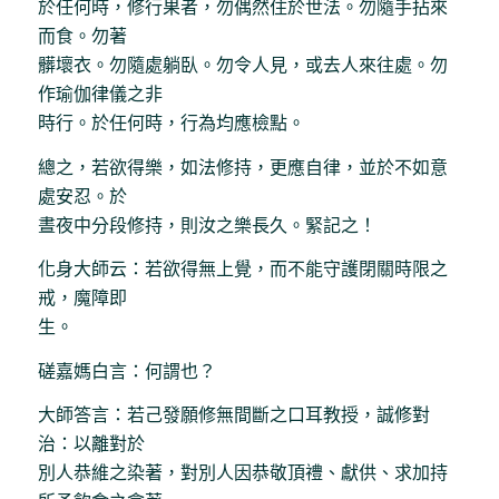
於任何時，修行果者，勿偶然住於世法。勿隨手拈來
而食。勿著
髒壞衣。勿隨處躺臥。勿令人見，或去人來往處。勿
作瑜伽律儀之非
時行。於任何時，行為均應檢點。
總之，若欲得樂，如法修持，更應自律，並於不如意
處安忍。於
晝夜中分段修持，則汝之樂長久。緊記之！
化身大師云：若欲得無上覺，而不能守護閉關時限之
戒，魔障即
生。
磋嘉媽白言：何謂也？
大師答言：若己發願修無間斷之口耳教授，誠修對
治：以離對於
別人恭維之染著，對別人因恭敬頂禮、獻供、求加持