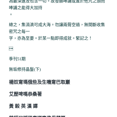
為最深邃及包含一切。故發願唪誦或置於他咒之頭而
唪誦之能得大加持
。
總之，集涓滴可成大海。勿讓兩脣空過，無間斷收集
密咒之每一
字，亦為至要。於某一點即得成就。緊記之！

季刊51期
無垢修持晶鬘(下)
楊奴甯瑪俄些及生嘰甯巴取巖
艾歷啤嗎恭桑著
黃 毅 英 漢 譯