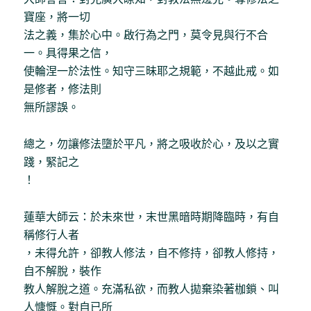
寶座，將一切
法之義，集於心中。啟行為之門，莫令見與行不合
一。具得果之信，
使輪涅一於法性。知守三昧耶之規範，不越此戒。如
是修者，修法則
無所謬誤。
總之，勿讓修法墮於平凡，將之吸收於心，及以之實
踐，緊記之
！
蓮華大師云：於未來世，末世黑暗時期降臨時，有自
稱修行人者
，未得允許，卻教人修法，自不修持，卻教人修持，
自不解脫，裝作
教人解脫之道。充滿私欲，而教人拋棄染著枷鎖、叫
人慷慨。對自已所