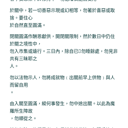
於關中，若一切善惡示現或幻相等，勿著於喜惡或取
捨。要住心
於自然直至圓滿。
閉關圓滿作酬恩獻供，開閉關限制，然於數日中仍住
於關之境性中，
勿入市集或遠行。三日內，除自已勿睡餘處，勿見非
共有三昧耶之
人。
勿以法物示人，勿將成就物﹝出關前早上供物﹞與人
而留自用
。
由入關至圓滿，縱何事發生，勿中途出關。以此為魔
羅所生障故
，勿順從之。