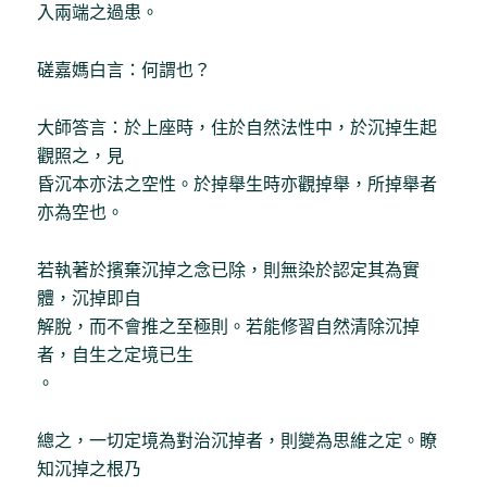
入兩端之過患。
磋嘉媽白言：何謂也？
大師答言：於上座時，住於自然法性中，於沉掉生起
觀照之，見
昏沉本亦法之空性。於掉舉生時亦觀掉舉，所掉舉者
亦為空也。
若執著於擯棄沉掉之念已除，則無染於認定其為實
體，沉掉即自
解脫，而不會推之至極則。若能修習自然清除沉掉
者，自生之定境已生
。
總之，一切定境為對治沉掉者，則變為思維之定。瞭
知沉掉之根乃