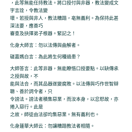
，此等無能任持教法。將口授付與非器，教法變成文
字言詮，令教法變
壞。若授與非人，教法糟蹋，亳無義利。為保持此甚
深法要，應善巧
審查及抉擇弟子根器。緊記之！
化身大師言：勿以法傳與曲解者。
磋嘉媽白言：為此將生何種過患？
大師答言：此等非器，無能瞭悟口授要點。以缺傳承
之授與故，不
能與法合，而其品器遂變腐敗。以法傳與巧作世智辯
聰、善於詞令者，只
令謗法。謗法者積集惡業，而汝本身，以忿怒故，亦
捲入惡行。此是
之故，師徒由法卻均集惡業。無有義利也。
化身蓮華大師云：勿讓糟蹋教法者相隨。