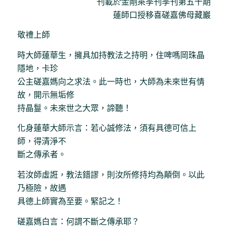
刊載於金剛乘季刊季刊第五十期
蓮師口授移喜磋嘉佛母藏巖
敬禮上師
時大師蓮華生，擁具加持教法之持明，住啤嗎岡珠晶
隱地，卡珍
公主磋嘉媽向之求法。此一時也，大師為未來世有情
故，開示無垢修
持晶鬘。未來世之大眾，諦聽！
化身蓮華大師示言：若心誠修法，須有具德可信上
師，得清淨不
斷之傳承者。
若汝師虛誑，教法錯謬，則汝所修持均為顛倒。以此
乃極險，故遇
具德上師實為至要。緊記之！
磋嘉媽白言：何謂不斷之傳承耶？