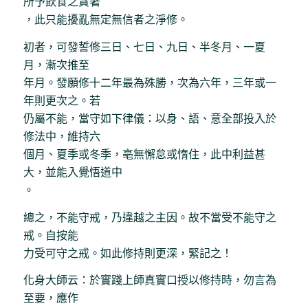
所予飲食之貪著
，此只能擾亂無定無信者之淨修。
初者，可發誓修三日、七日、九日、半冬月、一夏
月，漸次推至
年月。發願修十二年最為殊勝，次為六年，三年或一
年則更次之。若
仍屬不能，當守如下律儀：以身、語、意全部投入於
修法中，維持六
個月、夏季或冬季，亳無懈怠或惰住，此中利益甚
大，並能入覺悟道中
。
總之，不能守戒，乃違越之主因。故不當受不能守之
戒。自按能
力受可守之戒。如此修持則更深，緊記之！
化身大師云：於實踐上師真實口授以修持時，勿言為
至要，應作