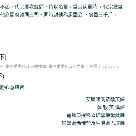
不起，代宗屢次慰問，侍以名醫。當其病重時 ，代宗親自
他為開府議同三司，同時封他為肅國公 ，食邑三千戶。
下)
/
刊
,
金剛乘季刊51-60期文章
,
金剛乘季刊52期文章
通過：
vajrayana
)
勝心意練習
艾歷啤嗎恭桑英譯
黃 毅 英 漢譯
蓮師口授移喜磋嘉佛母藏巖
楊奴甯瑪俄些及生嘰甯巴取巖