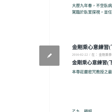
大歷九年春，不空臥病
駕臨於臥室探視，並任
金剛乘心意練習(
/
2016-02-22
在：
金剛乘季
金剛乘心意練習(下
本尊莊嚴密咒教授之最
乙九 頓超