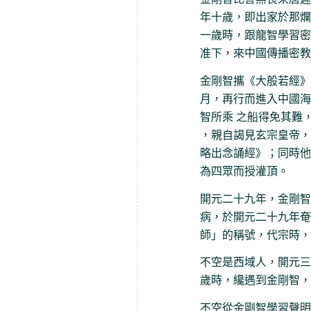
年十歲，即出家於那爛
一歲時，跟龍智學習密
准下，來中國傳播密教
金剛智攜《大般若經》
月，再行而進入中國海
智所乘 之船得免其難
，親自謁見玄宗皇帝，
略出念誦經》；同時他
為四眾而授灌頂。
開元二十九年，金剛智
病，於開元二十九年奄
師」的稱號，代宗時，
不空是西域人，開元三
歲時，纔遇到金剛智，
不空從金剛智學習聲明