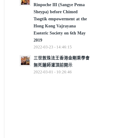
Rinpoche III (Sangye Pema
Sheypa) before Chimed
Tsogtik empowerment at the
Hong Kong Vajrayana
Esoteric Society on 6th May
2019
2022-03-23 - 14:46:15
三世敦珠法王香港金剛乘學會
無死蓮師灌頂前開示
2022-03-01 - 10:26:46