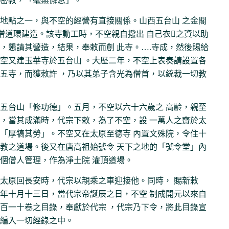
密教，「毫無懈怠」。
地點之一，與不空的經營有直接關係。山西五台山 之金閣
)僧道環建造。該寺動工時，不空親自撥出 自己衣之資以助
，懇請其營造，結果，奉敕而創 此寺。….寺成，然後賜給
空又建玉華寺於五台山 。大歷二年，不空上表奏請設置各
五寺，而獲敕許 ，乃以其弟子含光為僧首，以統裁一切教
五台山「修功德」。五月，不空以六十六歲之 高齡，親至
，當其成滿時，代宗下敕，為了不空，設 一萬人之齋於太
「厚犒其勞」。不空又在太原至德寺 內置文殊院，令住十
教之道場。後又在唐高祖始號令 天下之地的「號令堂」內
個僧人管理，作為淨土院 灌頂道場。
太原回長安時，代宗以親乘之車迎接他。同時， 賜新敕
年十月十三日，當代宗帝誕辰之日，不空 制成開元以來自
百一十卷之目錄，奉獻於代宗 ，代宗乃下令，將此目錄宣
編入一切經錄之中。