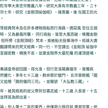
陀寺學大乘空宗教義八年，研究大乘有宗教義三年 ，三十
宗七年，研究《金剛頂瑜伽經》，達奧義。後 在國王的允
。
等經典梵本及在許多禮物搭船而行海路。遇惡風 空住五個
時，又為暴風所襲， 同行商船，皆受大風而破，唯獨金剛
，但所帶《金剛頂經》梵本，竟被船夫投棄海中。抵達大唐
翻譯帶來的梵文經典。同一行，不空譯出《金剛頂 瑜伽中
宣揚密教，精進不怠，並建金剛界大曼陀羅 的灌頂道場，
奏請皇帝欲回國，得允准，但行至洛陽廣福寺 ，竟罹疾
然遷化，享年七十三歲，敕命葬於龍門。 玄宗曾敕賜「國
又追贈「開府儀同三司」，並賜號 「大弘教三藏」。
年，被其經商的叔父帶到甘肅武威，十三歲 入長安，十五
並拜其為師出家。
論，別人學十二年的東西，他僅用六個月就 學習完畢。他