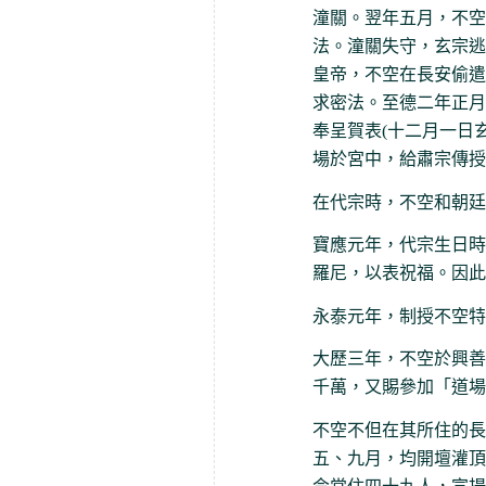
潼關。翌年五月，不空
法。潼關失守，玄宗逃
皇帝，不空在長安偷遣
求密法。至德二年正月
奉呈賀表(十二月一日
場於宮中，給肅宗傳授
在代宗時，不空和朝廷
寶應元年，代宗生日時
羅尼，以表祝福。因此
永泰元年，制授不空特
大歷三年，不空於興善
千萬，又賜參加「道場
不空不但在其所住的長
五、九月，均開壇灌頂