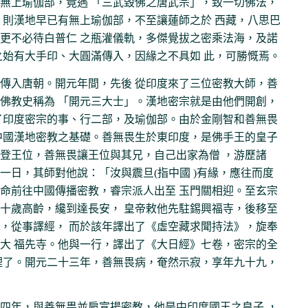
無上瑜伽部，竟遇 「三武毀佛之唐武宗」，致一切佛法，
，則漢地早已有無上瑜伽部，不至讓蓮師之於 西藏，八思巴
更不必待白普仁 之瓶灌儀軌，多傑覺拔之密乘法海，及諾
之始有大手印、大圓滿傳入，因緣之不具如 此，可勝慨焉。
傳入唐朝。開元年間，先後 從印度來了三位密教大師，善
佛教史稱為 「開元三大士」。漢地密宗就是由他們開創，
了印度密宗的事、行二部，及瑜伽部。由於金剛智和善無畏
中國漢地密教之基礎。善無畏生於東印度，是佛手王的皇子
登王位，善無畏讓王位與其兄，自己出家為僧 ，游歷諸
一日，其師對他說：「汝與震旦(指中國 )有緣，應往而度
命前往中國傳播密教，睿宗派人出至 玉門關相迎。至玄宗
十歲高齡，纔到達長安， 皇帝敕他先駐錫興福寺，後移至
，從事譯經， 而於該年譯出了《虛空藏求聞持法》，旋奉
大 福先寺。他與一行，譯出了《大日經》七卷，密宗的全
裡了。開元二十三年，善無畏病，奄然示寂，享年九十九，
四年，與善無畏並肩宣揚密教，他是中印度國王之皇子 ，