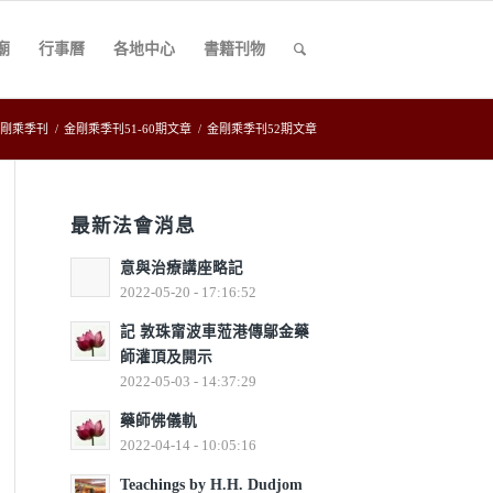
廟
行事曆
各地中心
書籍刊物
剛乘季刊
/
金剛乘季刊51-60期文章
/
金剛乘季刊52期文章
最新法會消息
意與治療講座略記
2022-05-20 - 17:16:52
記 敦珠甯波車蒞港傳鄔金藥
師灌頂及開示
2022-05-03 - 14:37:29
藥師佛儀軌
2022-04-14 - 10:05:16
Teachings by H.H. Dudjom