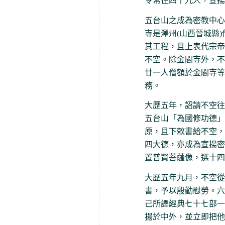
令常住四十九人，宣揚
五台山之成為密教中心
寺是澤州(山西晉城縣
其工程，且上表代宗帝
不空。除金閣寺外，不
廿一人僧額於金閣寺等
務。
大歷五年，詔請不空往
五台山「為國修功德」
原，且下敕書給不空，
四大德，亦成為宣揚密
置普賢菩薩像，選十四
大歷五年九月，不空從
書，予以殷勤慰勞。六
己所譯經典七十七部一
揚於中外，並立即把他