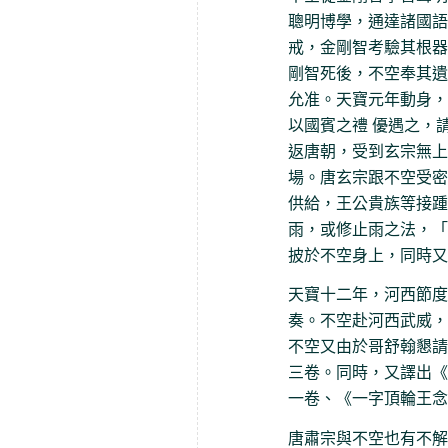
聰明博學，通達諸國語
戒，金剛智考驗其根器
剛智死後，不空奉其遺
允准。天寶元年動身，
以國賓之禮 優遇之，
返唐朝，受到玄宗無上
場。唐玄宗跟不空受密
供給，王公貴族等接踵
雨，或修止雨之法，「
披於不空身上，同時又
天寶十二年，河西節度
奏。不空赴河西武威，
不空又由於哥舒翰懇請
三卷。同時，又譯出《
一卷、《一字頂輪王念
唐肅宗與不空也有不解