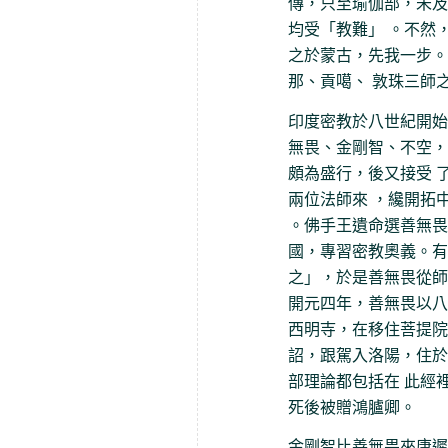
傳，只至瑜伽部，未及
均受「教難」 。不然
之於蒙古，先我一步。
那、貢噶、 敦珠三師
印度密教於八世紀開始
無畏、金剛智、不空，
頗為盛行，後又接受 
兩位法師來 ，纔開拓
。佛手王遺命選善無畏
國，專習密教奧義。有
之」，於是善無畏從師
開元四年，善無畏以八
西明寺，在移住菩提院
詔，跟駕入洛陽，住於
部理論都包括在 此經
死後被贈鴻臚卿。
金剛智比善無畏來唐遲