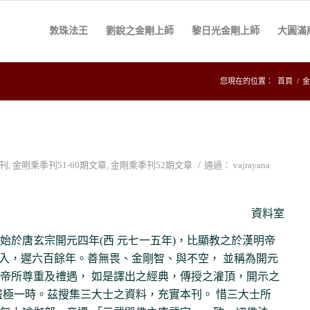
敦珠法王
劉銳之金剛上師
黎日光金剛上師
大圓滿
您現在的位置：
首頁
/
金
/
刊
,
金剛乘季刊51-60期文章
,
金剛乘季刊52期文章
通過：
vajrayana
資料室
始於唐玄宗開元四年(西 元七一五年)，比顯教之於漢明帝
)傳入，遲六百餘年。善無畏、金剛智、與不空， 並稱為開元
帝所尊重及禮遇， 如是譯出之經典，傳授之灌頂，開示之
盛極一時。茲搜集三大士之資料，充實本刊。 惜三大士所