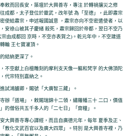
奉敕而回長安，築壇於大興善寺，專注 於轉禍攘災之修
往成都，太子登位於靈武，改年號 為「至德」，此即肅宗
密使給肅宗，申述報國誠意 ，肅宗亦向不空密遣使者，以
，安祿山被其子慶緒 殺死，肅宗歸回於帝都，翌日不空乃
玄宗由成都回 京時，不空亦表賀之)。乾元年中，不空建道
轉輪 王七寶灌頂。
的結納更深了。
，不空獻上白檀雕刻的摩利支天像一軀和梵字 的大佛頂陀
，代宗特別嘉納之。
進試鴻臚卿，賜號「大廣智三藏」。
寺辦「道場」，敕賜瑞錦十二領，繡羅幡三十 二口，價值
」的僧俗共五千多人的「二七日」「齋糧」。
安大興善寺專心譯經，而且自廣德元年，每年 夏季及正、
「教化文武百官以及廣大四眾」。特別 是大興善寺裡，乃