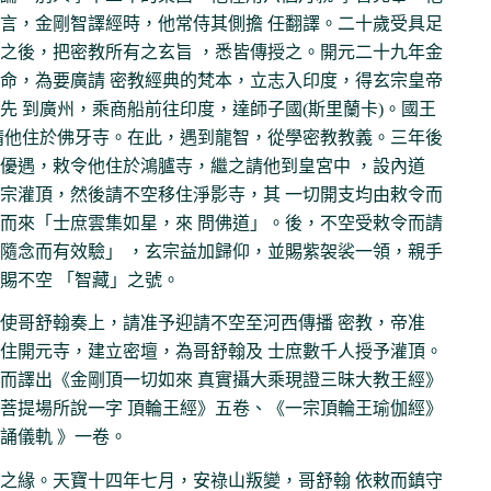
言，金剛智譯經時，他常侍其側擔 任翻譯。二十歲受具足
之後，把密教所有之玄旨 ，悉皆傳授之。開元二十九年金
命，為要廣請 密教經典的梵本，立志入印度，得玄宗皇帝
先 到廣州，乘商船前往印度，達師子國(斯里蘭卡)。國王
請他住於佛牙寺。在此，遇到龍智，從學密教教義。三年後
優遇，敕令他住於鴻臚寺，繼之請他到皇宮中 ，設內道
宗灌頂，然後請不空移住淨影寺，其 一切開支均由敕令而
而來「士庶雲集如星，來 問佛道」。後，不空受敕令而請
隨念而有效驗」 ，玄宗益加歸仰，並賜紫袈裟一領，親手
賜不空 「智藏」之號。
使哥舒翰奏上，請准予迎請不空至河西傳播 密教，帝准
住開元寺，建立密壇，為哥舒翰及 士庶數千人授予灌頂。
而譯出《金剛頂一切如來 真實攝大乘現證三昧大教王經》
菩提場所說一字 頂輪王經》五卷、《一宗頂輪王瑜伽經》
誦儀軌 》一卷。
之緣。天寶十四年七月，安祿山叛變，哥舒翰 依敕而鎮守