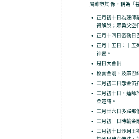
屬雕塑其 像，稱為「
正月初十日為蓮師
得解脫；眾勇父空
正月十四日密勒日
正月十五日：十五
神變。
是日大會供
極喜金剛，及麻巴
二月初二日鄔金笛
二月初十日，蓮師
登楚詩。
二月廿六日多羅那
三月初一日時輪金
三月初十日沙珂王