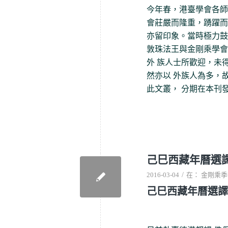
今年春，港臺學會各師
會莊嚴而隆重，踴躍而
亦留印象。當時極力鼓
敦珠法王與金剛乘學會
外 族人士所歡迎，未
然亦以 外族人為多，
此文叢， 分期在本刊
己巳西藏年曆選
/
2016-03-04
在：
金剛乘季
己巳西藏年曆選譯