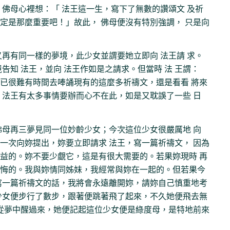
 佛母心裡想：「 法王這一生，寫下了無數的讚頌文 及祈
定是那麼重要吧！」故此， 佛母便沒有特別強調， 只是向
又再有同一樣的夢境，此少女並謂要她立即向 法王請 求。
告知 法王，並向 法王作如是之請求。但當時 法 王謂：
已很難有時間去唪誦現有的這麼多祈禱文，還是看看 將來
 法王有太多事情要辦而心不在此，如是又耽誤了一些 日
佛母再三夢見同一位妙齡少女；今次這位少女很嚴厲地 向
一次向妳提出，妳要立即請求 法王，寫一篇祈禱文， 因為
益的。妳不要少覷它，這是有很大需要的。若果妳現時 再
悔的。我與妳情同姊妹，我經常與妳在一起的。但若果今
寫一篇祈禱文的話，我將會永遠離開妳，請妳自己慎重地考
少女便步行了數步，跟著便跳著飛了起來，不久她便飛去無
即從夢中醒過來，她便記起這位少女便是綠度母，是特地前來