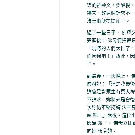
樂的祈禱文。夢醒後，
禱文，故這個請求不一
法王順便提提便了。
過了一些日子， 佛母
夢醒後， 佛母便把夢境
「現時的人們太忙了，
的因緣吧！」故此，因
子。
到最後，一天晚上， 
佛母說：「這是我最後
這會是對眾生有莫大裨
不請求，妳將來是會後
次妳仍不堅持請 法王
慮 吧！」說後，這位
影無 蹤了。 佛母立
向她 報夢的。