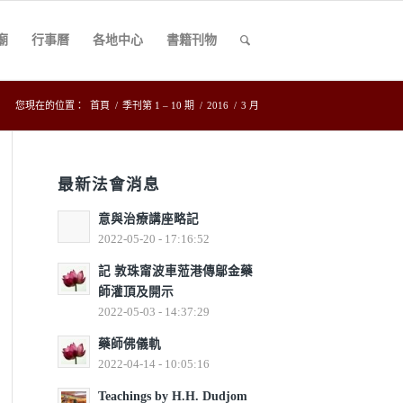
廟
行事曆
各地中心
書籍刊物
您現在的位置：
首頁
/
季刊第 1 – 10 期
/
2016
/
3 月
最新法會消息
意與治療講座略記
2022-05-20 - 17:16:52
記 敦珠甯波車蒞港傳鄔金藥
師灌頂及開示
2022-05-03 - 14:37:29
藥師佛儀軌
2022-04-14 - 10:05:16
Teachings by H.H. Dudjom