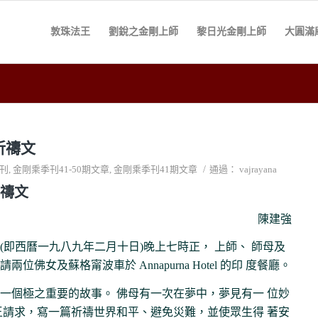
敦珠法王
劉銳之金剛上師
黎日光金剛上師
大圓滿
祈禱文
/
刊
,
金剛乘季刊41-50期文章
,
金剛乘季刊41期文章
通過：
vajrayana
禱文
陳建強
(即西曆一九八九年二月十日)晚上七時正， 上師、 師母及
位佛女及蘇格甯波車於 Annapurna Hotel 的印 度餐廳。
一個極之重要的故事。 佛母有一次在夢中，夢見有一 位妙
王請求，寫一篇祈禱世界和平、避免災難，並使眾生得 著安