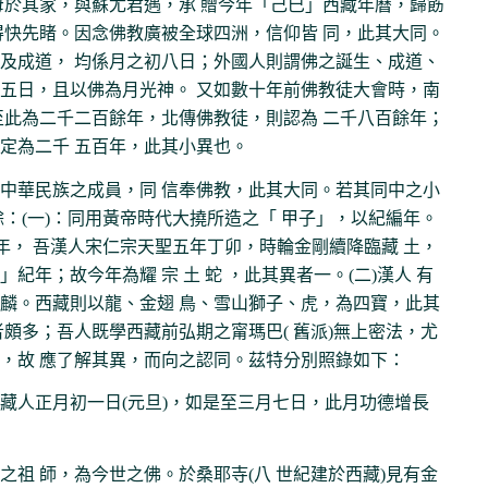
母於其家，與蘇尤君遇，承 贈今年「己巳」西藏年曆，歸飭
得快先睹。因念佛教廣被全球四洲，信仰皆 同，此其大同。
及成道， 均係月之初八日；外國人則謂佛之誕生、成道、
五日，且以佛為月光神。 又如數十年前佛教徒大會時，南
至此為二千二百餘年，北傳佛教徒，則認為 二千八百餘年；
定為二千 五百年，此其小異也。
中華民族之成員，同 信奉佛教，此其大同。若其同中之小
餘：(一)：同用黃帝時代大撓所造之「 甲子」，以紀編年。
年， 吾漢人宋仁宗天聖五年丁卯，時輪金剛續降臨藏 土，
紀年；故今年為耀 宗 土 蛇 ，此其異者一。(二)漢人 有
麟。西藏則以龍、金翅 鳥、雪山獅子、虎，為四寶，此其
者頗多；吾人既學西藏前弘期之甯瑪巴( 舊派)無上密法，尤
，故 應了解其異，而向之認同。茲特分別照錄如下：
藏人正月初一日(元旦)，如是至三月七日，此月功德增長
之祖 師，為今世之佛。於桑耶寺(八 世紀建於西藏)見有金