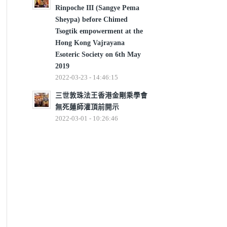
Rinpoche III (Sangye Pema
Sheypa) before Chimed
Tsogtik empowerment at the
Hong Kong Vajrayana
Esoteric Society on 6th May
2019
2022-03-23 - 14:46:15
三世敦珠法王香港金剛乘學會
無死蓮師灌頂前開示
2022-03-01 - 10:26:46