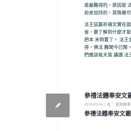
是最難得的，原因是 
前來加持的，其殊勝可
法王這篇祈禱文實在語
省，要了解到什麼才是
把本 末倒置了。 法
得，佛法 難聞今已聞
們應該每天皆 誦讀 
參禮法體奉安文
/
2016-03-04
在：
金剛乘季
參禮法體奉安文叢