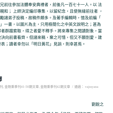
兄前往參加法體奉安典禮者，前後凡一百七十一人。以 法
親和； 上師決定編印專集，以留紀念，且使無緣前往者 ，
勵諸弟子投稿，故稿件頗多。及著手編輯時，憶及前編「
」一書，以圖片為主，只用極簡化之中英文說明之；甚為
得者群趨索取，得之者愛不釋手。將來專集之閱讀對象，當
故決向前書看齊。但諸來稿，棄之可惜，但又不願割愛，建
發表；讀者幸勿以「明日黃花」見誚，則幸甚焉。
譯
/
刊
,
金剛乘季刊41-50期文章
,
金剛乘季刊42期文章
通過：
vajrayana
劉銳之