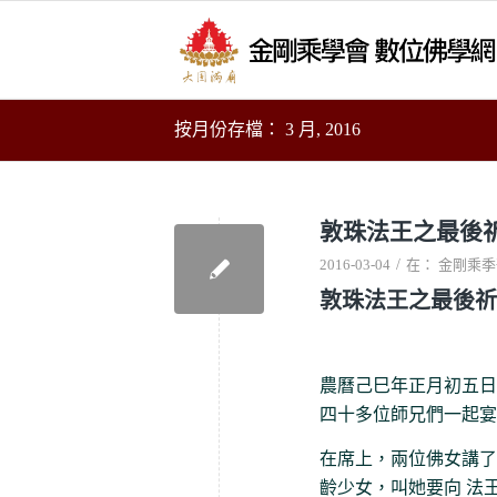
按月份存檔： 3 月, 2016
敦珠法王之最後
/
2016-03-04
在：
金剛乘季
敦珠法王之最後祈
農曆己巳年正月初五日
四十多位師兄們一起宴請兩
在席上，兩位佛女講了
齡少女，叫她要向 法