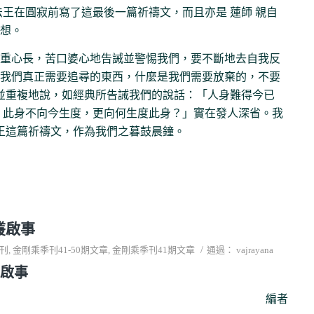
法王在圓寂前寫了這最後一篇祈禱文，而且亦是 蓮師 親自
想。
重心長，苦口婆心地告誡並警惕我們，要不斷地去自我反
我們真正需要追尋的東西，什麼是我們需要放棄的，不要
王並重複地說，如經典所告誡我們的說話：「人身難得今已
。此身不向今生度，更向何生度此身？」實在發人深省。我
法王這篇祈禱文，作為我們之暮鼓晨鐘。
叢啟事
/
刊
,
金剛乘季刊41-50期文章
,
金剛乘季刊41期文章
通過：
vajrayana
啟事
編者