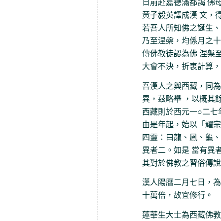
日前赴嘉德滿都謁 佛
黃子毅英譯成漢 文，
若吾人所知佛之誕生、
乃至涅槃，均係月之十
傳佛教徒認為佛 涅槃
大會不決，折衷計算，
吾漢人之與西藏，同為
異，茲略舉 ，以概其
西藏則於西元一○二七
由是年起，始以「耀宗」
四靈：曰龍、鳳、龜、
異者二。如是 當有異
其對於佛教之習俗傳說
漢人陽曆二月七日，為
十萬倍，故宜修行。
蓮華生大士為西藏佛教