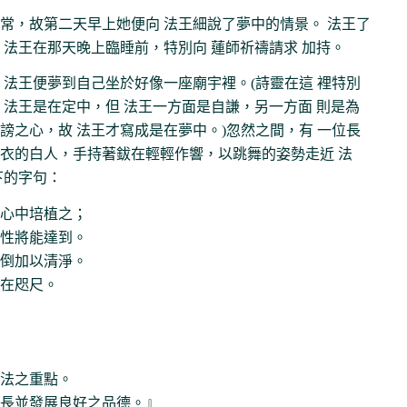
常，故第二天早上她便向 法王細說了夢中的情景。 法王了
 法王在那天晚上臨睡前，特別向 蓮師祈禱請求 加持。
 法王便夢到自己坐於好像一座廟宇裡。(詩靈在這 裡特別
 法王是在定中，但 法王一方面是自謙，另一方面 則是為
謗之心，故 法王才寫成是在夢中。)忽然之間，有 一位長
衣的白人，手持著鈸在輕輕作響，以跳舞的姿勢走近 法
下的字句：
心中培植之；
性將能達到。
倒加以清淨。
在咫尺。
法之重點。
長並發展良好之品德。』