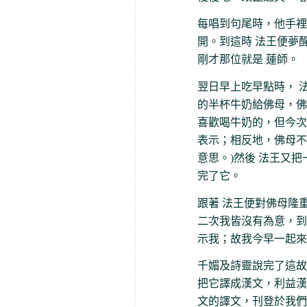
每唱到句尾時，他手裡
開。到這時 法王便夢
剛才那位就是 蓮師。
翌日早上吃早點時， 
的半杯牛奶給佛母，佛
喜歡喝牛奶的，但今次
表示；相反地，佛母不
意思。)然後 法王又
完了它。
跟著 法王便對佛母隆
二次我皆沒有為意，到
示我；故我今早一起來
千媚及詩靈說完了這故
把它譯成漢文，利益漢
文的譯文，刊登於我們