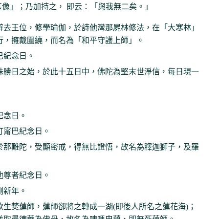
甚像」；乃加持之， 即云：「與我無二矣。」
辭去王位，修學瑜伽，於詩他灣那屍林修法，在「大寒林」
行，擁戴圍繞，而名為「和平守護上師」。
巴紀念日。
殊勝日之始，於此十五日中，佛陀為堅末世淨信，每日現一
紀念日。
打甯巴紀念日。
於那難陀，受顯密戒，得無比證悟，故名為釋迦獅子，及羅
他尊者紀念日。
剛新年。
欲生焚蓮師，蓮師卻將之轉成一湖(即後人所名之蓮花海)；