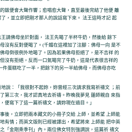
的鈸便會大聲作響；愈唱愈大聲，直至最後完結了他便 離
醒了，並立即把剛才那人的說話寫下來。 法王這時才記 起
法王請佛母坐於對面， 法王先喝了半杯牛奶，然後給 餘下
母沒有反對便喝了。(千媚在這裡加了注腳：佛母一向 是不
佛母倒很例外地喝了。因為若果佛母拒絕了，是不吉祥 的
但沒有拒絕，反而一口氣喝完了牛奶，這是代表很吉祥的
把一件蛋糕吃了一半，把餘下的另一半給佛母，而佛母亦吃
重地說：「我很對不起妳，妳曾經三次請求我寫祈禱文 ；前
了第三次，我才認真地去祈禱。昨晚我夢見 蓮師親自 來指
，便寫下了這一篇祈禱文，請妳現在過目。」
事後，立即把兩本藏文的小冊子交給 上師，並希望 上師能
地有情；而英文版則已經被譯出，希望將來 上師能 把中英
之「金剛乘季刊」內。兩位佛女特別強調說，這篇祈 禱文