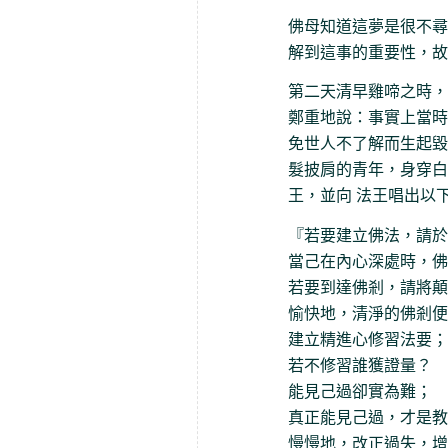
佛母知道這夢是很不尋
解到這事的重要性，故
第二天清早雞啼之時，
鄭重地說：事實上當時
免世人不了解而生起毀
髮披肩的青年，身穿白
王，並向 法王唱出以
『若要建立佛法，請於
當己在內心深處時，佛
若要到達佛剎，請將顛
愉快地，清淨的佛剎便
建立精進心修習法要；
若不修習誰獲證量？
能見己過卻實為難；
真正能見己過，才是教
慢慢地，改正過失，增