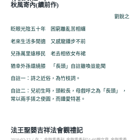
秋風寄內(續前作)
劉銳之
眨眼光陰五十年 困窮離亂苦相纏
老來生活多閒適 又感龍鍾步不前
兒孫萬里遠移民 老去相依女布裙
猶幸外孫還繞膝 「長頭」自註雖喚豈能聞
自註一：詩之近俗，為竹枝詞。
自註二：兒初生時，頭較長，母戲呼之為「長頭」 ，
常以兩手搓之使圓，而鍾愛特甚。
法王聖嬰吉祥法會觀禮記
/
2016-02-22
在：
金剛乘季刊
,
金剛乘季刊51-60期文章
,
金剛乘季