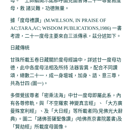
母。 上師續開示諾那呼圖克圖曾傳二十一尊聖救度
母，救 諸災難，功德無量。
據「度母禮讚」(M.WILLSON, IN PRAISE OF
AC;TARA,AC; WISDOM PUBLICATIONS,1986) 一書
考證，二十一度母主要來自三派傳承，茲分述如下。
日藏傳統
甘珠所載五卷日藏關於度母經論中，詳述廿一度母功
德，此中各度母法相及所持 法器皆異，配合不同讚
頌，總數二十一，成一身壇城，加身、語、意三尊，
共為廿四 (圖一)。
多傑覺拔尊者「密乘法海」中廿一度母即屬此系，內
有各尊修軌，與「不空羅索 神變真言經」、「大方廣
曼殊室利經」、及「大日經」等所載者同(見佛光大辭
典) 。圖二「諸佛菩薩聖像讚」(哈佛燕京書院叢書)及
「賢劫經」所載度母圖像。