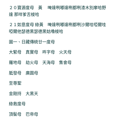
２０寶源度母 黃 唵達咧嘟達咧都咧渣木別摩哈野
達 那咩爹舌梭哈
２１如意度母 綠黃 唵達咧嘟達咧都咧沙爾哇啞爾哇
啞爾他瑟德黑瑟德黑姑嚕梭哈
圖一、日藏傳統廿一度母
大緊母 真實母 吽字母 火天母
羅地母 劫火母 天海母 集會母
胝發母 廣圓母
至尊聖
金剛持 大黑天
綠救度母
頂髻母 巴帝母