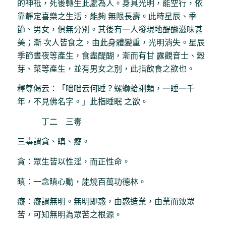
的神祇，死後轉生此處為人。身具光明，能空行，依
靠靜定喜樂之生活，能夠 無限長壽。此時星辰、季
節、男女，俱無分別。其後有一人發現地醍醐滋味甚
美；漸 次人皆食之，由此身體變重，光明消失。星辰
季節晝夜等產生，食盡醍醐，漸而有甘 露觀音士、穀
芽、菜等產生，並有男女之別，此指飲食之欲也。
釋尊偈云：「咄咄云何睡？螺螄蛤蜊類，一睡一千
年，不見佛名字。」此指睡眠 之欲。
丁二 三毒
三毒謂貪、瞋、癡。
貪：眾生皆以性淫，而正性命。
瞋：一念瞋心動，能燒百萬功德林。
癡：癡謂無明。無明即惑，由惑造業，由業而致眾
苦，可知無明為眾苦之根源。