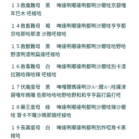
１３救魔難母 黑 唵達咧嘟達咧都咧沙爾哇京碧嘎
年巴木 呸梭哈
１４救畜難母 褐 唵達咧嘟達咧都咧沙爾哇亨亨都
京哈那哈那渣 沙雅呸梭哈
１５救獸難母 黑 唵達咧嘟達咧都咧沙爾哇哈野哈
野渣咧渣咧扁達呸梭哈
１６救毒難母 白 唵達咧嘟達咧都咧沙爾哇別卡渣
拉鴉哈辣哈辣 呸梭哈
１７伏魔度母 黑 唵嘎爾媽達咧沙A^;爾A^;哇薩津
碧嘎年媽囉 些那哈哈哈野哈野和和亨亨扁打扁打呸
１８藥王度母 綠 唵達咧嘟達咧都咧沙爾哇辣沙爾
哇 督卡不囉沙媽那鴉呸梭哈
１９長壽度母 白 唵達咧嘟達咧都咧別炸啞育卡黑
梭哈