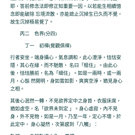
耶，答前修念法即修正知重要一因，以若能生相續憶
念即能破除 忘境流散，亦能遮止沉掉生已久而不覺，
故生沉掉極易覺了。
丙二 色界(分四)
丁一 初禪(覺觀俱禪)
行者安坐，端身攝心，氣息調和，此心澄淨，恬恬安
隱，其心在緣，而不馳散， 名曰「粗住」。由此心
後，恬恬勝前，名為「細住」。如是一兩時，或一兩
月，心豁 然開明，身如雲如影，爽爽空淨，猶見身心
之相。
其後心泯然一轉，不見欲界定中之身首，衣服床席，
猶如虛空，名「欲界未到定 」。身心虛寂，內不見
身，外不見物，如是一月，乃至一年，定心不壞，於
此定中， 身心凝然，次第感到「八觸」：