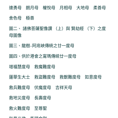
速勇母 朗月母 權悅母 月相母 大地母 柔善母
舍色母 極善
圖二、 諸佛菩薩聖像讚 （上）與 賢劫經 （下）之度
母圖像
圖三、龍樹–阿底峽傳統之廿一度母
圖四、供於港會之甯瑪傳統廿一度母
增福慧度母 救魔難度母
蓮華生大士 救盜難度母 救獸難度母 如意度母
救兵難度母 伏魔度母 吉祥天母
救地災度母 長壽度母
救火難度母 至尊聖