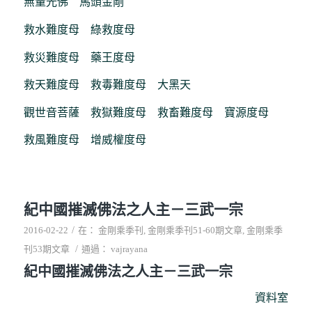
無量光佛 馬頭金剛
救水難度母 綠救度母
救災難度母 藥王度母
救天難度母 救毒難度母 大黑天
觀世音菩薩 救獄難度母 救畜難度母 寶源度母
救風難度母 增威權度母
紀中國摧滅佛法之人主－三武一宗
/
2016-02-22
在：
金剛乘季刊
,
金剛乘季刊51-60期文章
,
金剛乘季
/
刊53期文章
通過：
vajrayana
紀中國摧滅佛法之人主－三武一宗
資料室