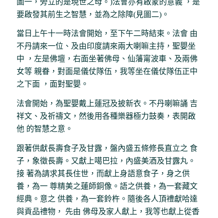
圖一，旁立的是現世之母。)法會亦有啟蒙的意義 ，是
要啟發其前生之智慧，並為之除障(見圖二)。
當日上午十一時法會開始，至下午二時結束。法會 由
不丹請來一位、及由印度請來兩大喇嘛主持，聖嬰坐
中 ，左是佛壇，右面坐著佛母、仙藩甯波車、及兩佛
女等 親眷，對面是儀仗隊伍，我等坐在儀仗隊伍正中
之下面 ，面對聖嬰。
法會開始，為聖嬰戴上蓮冠及披新衣。不丹喇嘛誦 吉
祥文、及祈禱文，然後用各種樂器極力鼓奏，表開啟
他 的智慧之意。
跟著供獻長壽食子及甘露，盤內盛五條修長直立之 食
子，象徵長壽。又獻上噶巴拉，內盛美酒及甘露丸。
接 著為請求其長住世，而獻上身語意食子，身之供
養，為一 尊精美之蓮師銅像。語之供養，為一套藏文
經典。意之 供養，為一套鈴杵。隨後各人頂禮獻哈達
與貢品禮物， 先由 佛母及家人獻上，我等也獻上從香