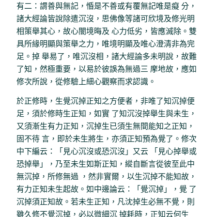
有二：謂善與無記，惛是不善或有覆無記唯是癡 分，
諸大經論皆說除遣沉沒，思佛像等諸可欣境及修光明
相策舉其心，故心闇境晦及 心力低劣，皆應滅除。雙
具所緣明顯與策舉之力，唯境明顯及唯心澄清非為完
足。掉 舉易了，唯沉沒相，諸大經論多未明說，故難
了知，然極重要，以易於彼誤為無過三 摩地故，應如
修次所說，從修驗上細心觀察而求認識。
於正修時，生覺沉掉正知之方便者，非唯了知沉掉便
足，須於修時生正知，如實 了知沉沒掉舉生與未生，
又須漸生有力正知，沉掉生已須生無間能知之正知，
固不待 言，即於未生將生，亦須正知預為覺了。修次
中下編云：「見心沉沒或恐沉沒」又云 「見心掉舉或
恐掉舉」，乃至未生如斯正知，縱自斷言從彼至此中
無沉掉，所修無過 ，然非實爾，以生沉掉不能知故，
有力正知未生起故。如中邊論云：「覺沉掉」，覺 了
沉掉須正知故。若未生正知，凡沈掉生必無不覺，則
雖久修不覺沉掉，必以微細沉 掉耗時，正知云何生